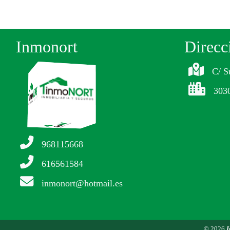
Inmonort
Direcc
C/ S
303
968115668
616561584
inmonort@hotmail.es
© 2026
I