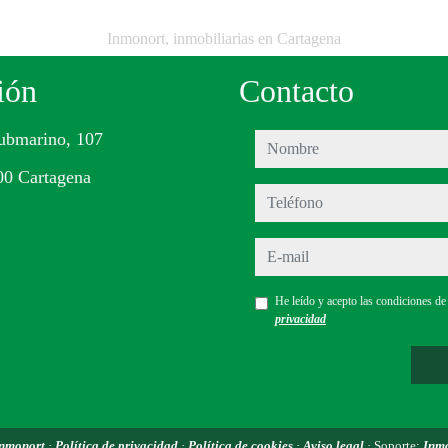
Inmonort, inmobiliarias en Cartagena
ión
Contacto
ubmarino, 107
nombre
00 Cartagena
teléfono
e-mail
He leído y acepto las condiciones d
privacidad
nmonort
·
Política de privacidad
·
Política de cookies
·
Aviso legal
· Soporte:
Inm