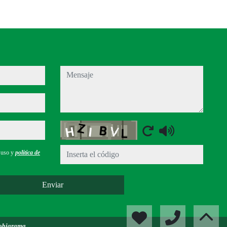
mensaje
Captcha
e uso y
política de
Enviar
obigrama