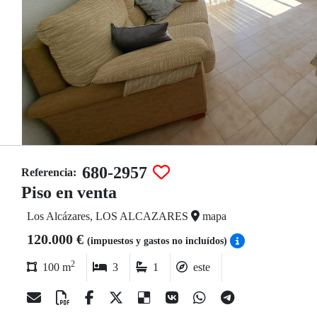
680-2957
Referencia:
Piso en venta
Los Alcázares, LOS ALCAZARES
mapa
120.000 €
(impuestos y gastos no incluídos)
2
100 m
3
1
este