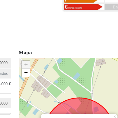
En
Mapa
+
−
.000 €
×