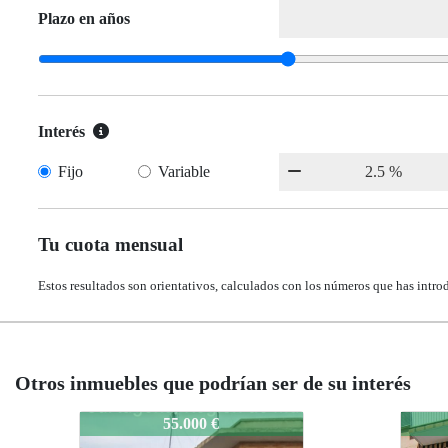
Plazo en años
Interés
Fijo
Variable
Tu cuota mensual
Estos resultados son orientativos, calculados con los números que has intro
Otros inmuebles que podrían ser de su interés
573-2735
573-2735
573-2
573-
57.000 €
57.000 €