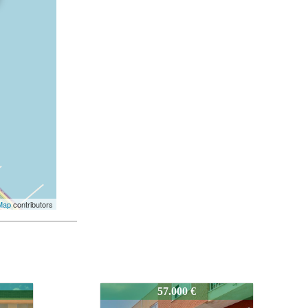
Map
contributors
573-2735
55.000 €