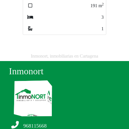
2
2
191
m
2500
m
3
3
1
2
Inmonort, inmobiliarias en Cartagena
Inmonort
968115668