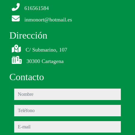
616561584
inmonort@hotmail.es
Dirección
C/ Submarino, 107
30300 Cartagena
Contacto
nombre
teléfono
e-mail