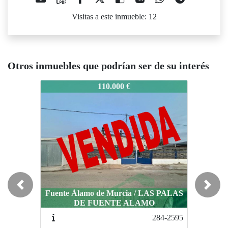
Visitas a este inmueble: 12
Otros inmuebles que podrían ser de su interés
16-2794
616-2794
616-279
110.000 €
95.000 €
Previous
Next
Fuente Álamo de Murcia / LAS PALAS
DE FUENTE ALAMO
Cartagena / TALLANTE
Ca
284-2595
318-2553