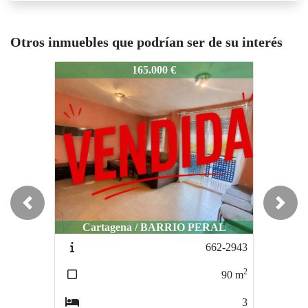
Otros inmuebles que podrían ser de su interés
04-2610
404-2610
404-2610
165.000 €
195.000 €
Previous
Next
Cartagena / BARRIO PERAL
Cartagena / LOS DOLORES
Car
662-2943
V-2349
2
2
90
m
67
m
3
3