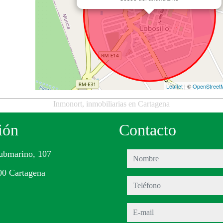
Leaflet
| ©
OpenStreet
Inmonort, inmobiliarias en Cartagena
ión
Contacto
ubmarino, 107
nombre
00 Cartagena
teléfono
e-mail