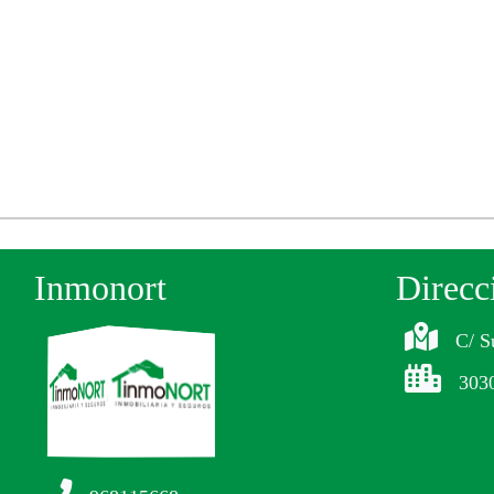
Inmonort
Direcc
C/ S
303